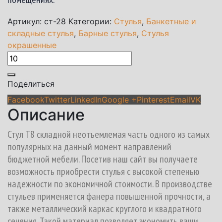
Артикул:
ст-28
Категории:
Стулья
,
Банкетные и
складные стулья
,
Барные стулья
,
Стулья
окрашенные
Поделиться
Facebook
Twitter
LinkedIn
Google +
Pinterest
Email
VK
Описание
Стул Т8 складной неотъемлемая часть одного из самых
популярных на данный момент направлений
бюджетной мебели. Посетив наш сайт вы получаете
возможность приобрести стулья с высокой степенью
надежности по экономичной стоимости. В производстве
стульев применяется фанера повышенной прочности, а
также металлический каркас круглого и квадратного
сечения. Такой материал позволяет экономить ваши