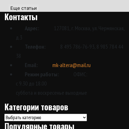
Еще статьи
Контакты
Адрес:
127081, г. Москва, ул. Чермянская,
д.3
Телефон:
8 495 786-76-93, 8 985 784 44
38
Email:
mk-altera@mail.ru
Режим работы:
ОФИС:
с 9.30 до 18.00
суббота и воскресенье выходные
Категории товаров
Популярные товары