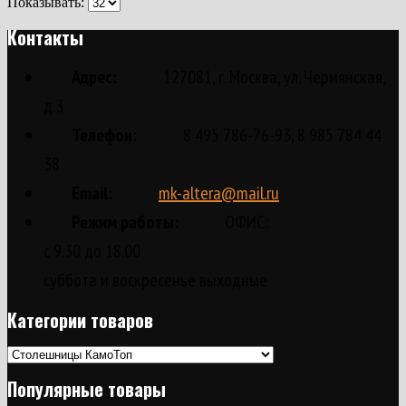
Показывать:
Контакты
Адрес:
127081, г. Москва, ул. Чермянская,
д.3
Телефон:
8 495 786-76-93, 8 985 784 44
38
Email:
mk-altera@mail.ru
Режим работы:
ОФИС:
с 9.30 до 18.00
суббота и воскресенье выходные
Категории товаров
Популярные товары