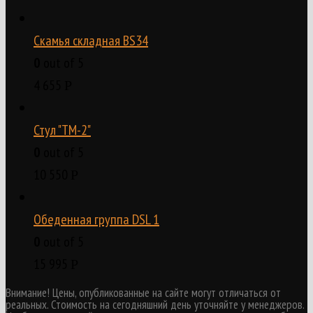
Скамья складная BS34
0
out of 5
4 655
Р
Стул "ТМ-2"
0
out of 5
10 550
Р
Обеденная группа DSL 1
0
out of 5
15 995
Р
Внимание! Цены, опубликованные на сайте могут отличаться от
реальных. Стоимость на сегодняшний день уточняйте у менеджеров.