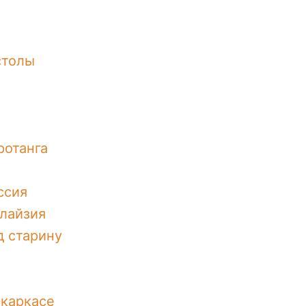
столы
ротанга
ссия
лайзия
д старину
 каркасе