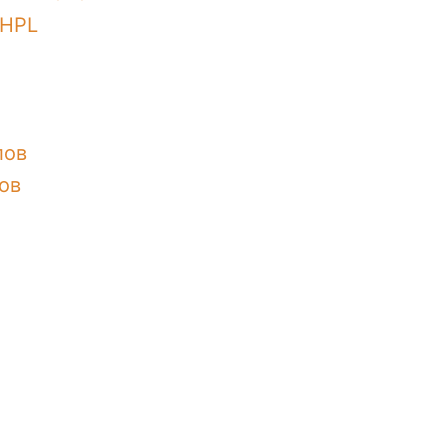
 HPL
лов
ов