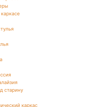
неры
 каркасе
тулья
улья
а
оссия
алайзия
д старину
ический каркас