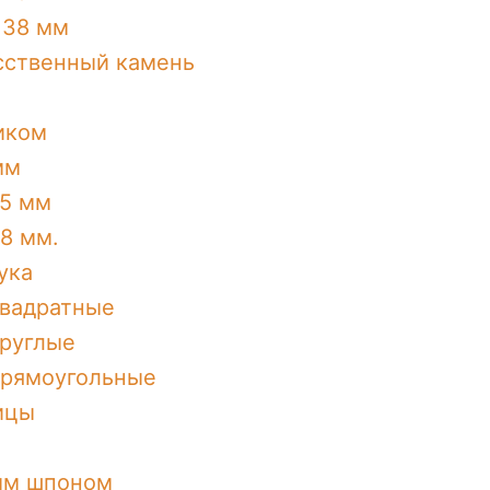
 38 мм
сственный камень
иком
мм
5 мм
8 мм.
ука
квадратные
круглые
прямоугольные
ицы
ым шпоном