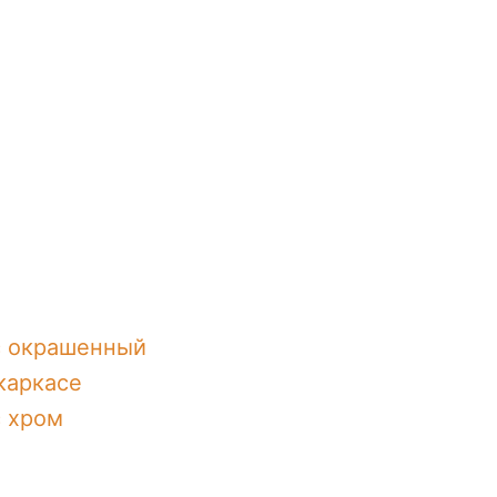
с окрашенный
каркасе
с хром