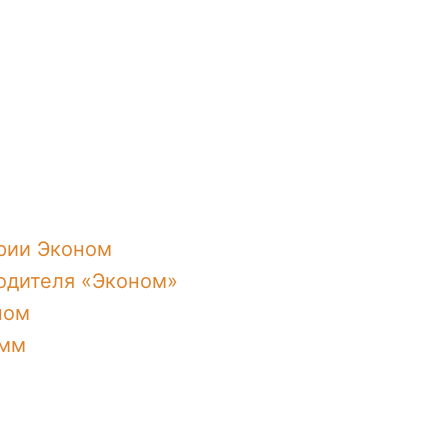
рии Эконом
одителя «Эконом»
ном
 мм