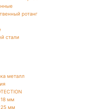
янные
твенный ротанг
е
й стали
мка металл
ия
OTECTION
18 мм
25 мм