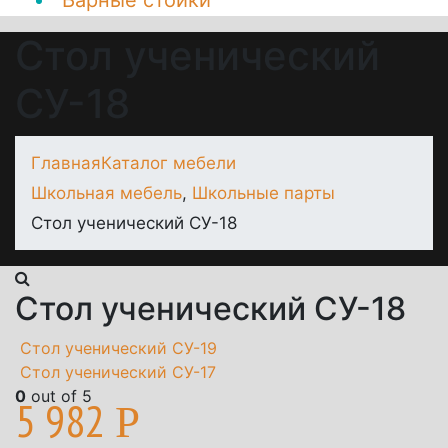
Барные стойки
Стол ученический
СУ-18
Главная
Каталог мебели
Школьная мебель
,
Школьные парты
Стол ученический СУ-18
Стол ученический СУ-18
Стол ученический СУ-19
Стол ученический СУ-17
0
out of 5
5 982
Р